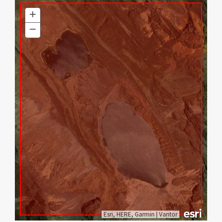
+
Zoom
In
−
Zoom
Out
Esri, HERE, Garmin
|
Vantor