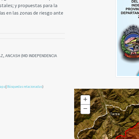
estales; y propuestas para la
as en las zonas de riesgo ante
AZ, ANCASH (MD INDEPENDENCIA
mapa
|
Búsquedas relacionadas
)
+
Zoom
In
−
Zoom
Out