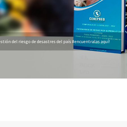
stión del riesgo de desastres del país #encuentralas aquí!