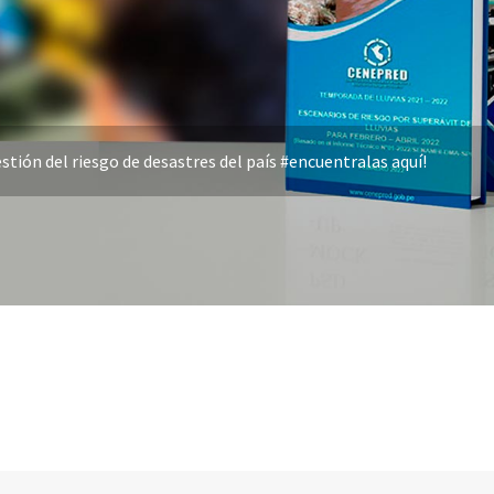
stión del riesgo de desastres del país #encuentralas aquí!