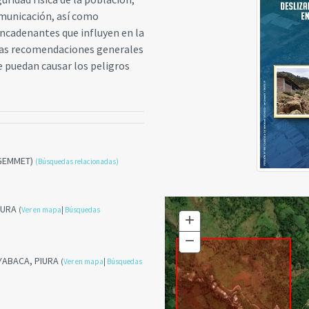
comunicación, así como
ncadenantes que influyen en la
las recomendaciones generales
e puedan causar los peligros
NGEMMET)
(Búsquedas relacionadas)
PIURA
(
Ver en mapa
|
Búsquedas
+
Zoom
In
−
Zoom
Out
AYABACA, PIURA
(
Ver en mapa
|
Búsquedas