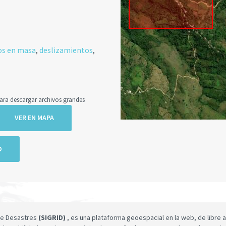
s en masa
,
deslizamientos
,
a descargar archivos grandes
VER EN MAPA
O
 de Desastres
(SIGRID)
, es una plataforma geoespacial en la web, de libre a