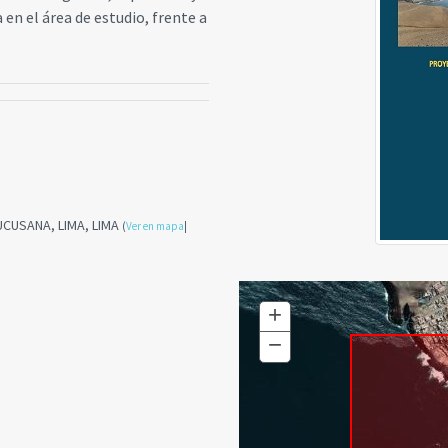
 en el área de estudio, frente a
PUCUSANA, LIMA, LIMA
(
Ver en mapa
|
+
Zoom
In
−
Zoom
Out