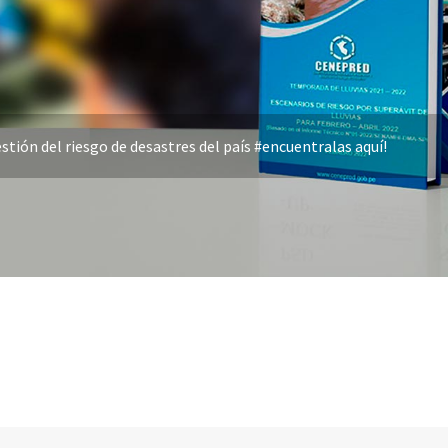
stión del riesgo de desastres del país #encuentralas aquí!