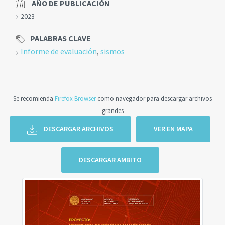
AÑO DE PUBLICACIÓN
2023
PALABRAS CLAVE
Informe de evaluación
,
sismos
Se recomienda
Firefox Browser
como navegador para descargar archivos
grandes
DESCARGAR ARCHIVOS
VER EN MAPA
DESCARGAR AMBITO