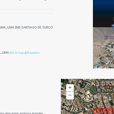
LIMA, LIMA (MD SANTIAGO DE SURCO
, LIMA
(
Ver en mapa
|
Búsquedas
+
Zoom
In
−
Zoom
Out
a descargar archivos grandes