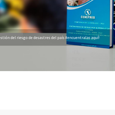
stión del riesgo de desastres del país #encuentralas aquí!