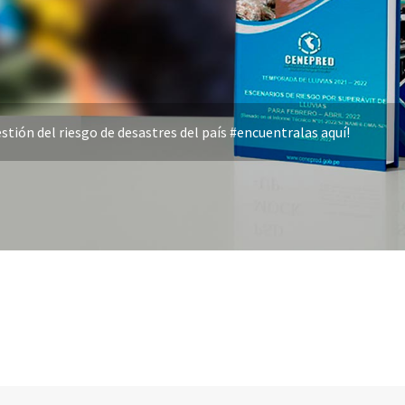
stión del riesgo de desastres del país #encuentralas aquí!