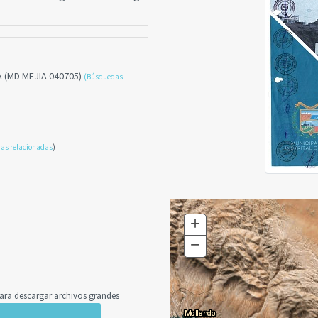
A (MD MEJIA 040705)
(Búsquedas
as relacionadas
)
+
Zoom
In
−
Zoom
Out
a descargar archivos grandes