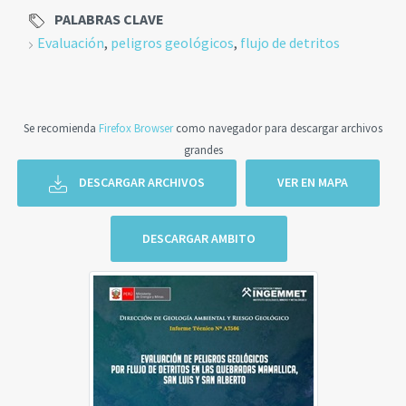
PALABRAS CLAVE
Evaluación
,
peligros geológicos
,
flujo de detritos
Se recomienda
Firefox Browser
como navegador para descargar archivos
grandes
DESCARGAR ARCHIVOS
VER EN MAPA
DESCARGAR AMBITO