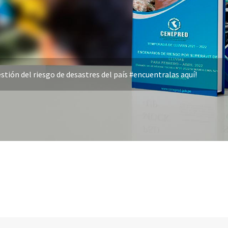
stión del riesgo de desastres del país #encuentralas aquí!