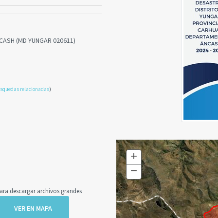
NCASH (MD YUNGAR 020611)
squedas relacionadas
)
+
Zoom
In
−
Zoom
Out
a descargar archivos grandes
VER EN MAPA