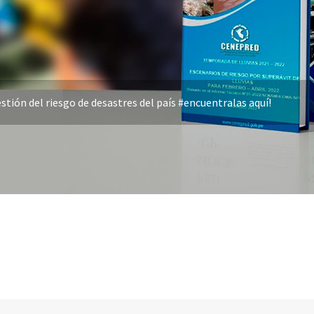
stión del riesgo de desastres del país #encuentralas aquí!