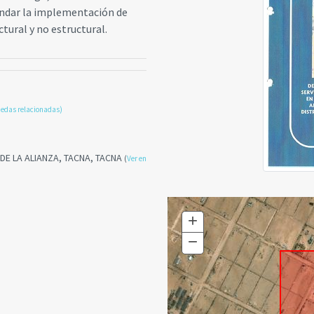
endar la implementación de
tural y no estructural.
edas relacionadas)
O DE LA ALIANZA, TACNA, TACNA
(
Ver en
+
Zoom
In
−
Zoom
Out