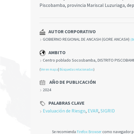
Piscobamba, provincia Mariscal Luzuriaga, d
AUTOR CORPORATIVO
GOBIERNO REGIONAL DE ANCASH (GORE ANCASH)
(B
AMBITO
Centro poblado Socosbamba, DISTRITO PISCOBAM
(
Ver en mapa
|
Búsquedas relacionadas
)
AÑO DE PUBLICACIÓN
2024
PALABRAS CLAVE
Evaluación de Riesgo
,
EVAR
,
SIGRID
Se recomienda
Firefox Browser
como navegador par