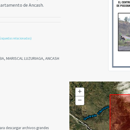
epartamento de Ancash.
úsquedas relacionadas)
BA, MARISCAL LUZURIAGA, ANCASH
+
Zoom
In
−
Zoom
Out
a descargar archivos grandes