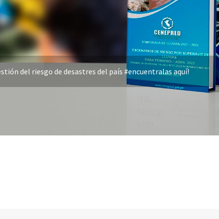
stión del riesgo de desastres del país #encuentralas aquí!