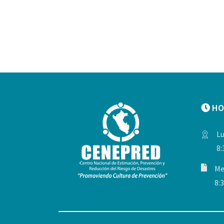
HO
Lu
8:
Me
8:3