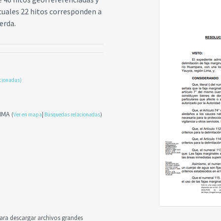
cuales 22 hitos corresponden a
erda.
cionadas)
LIMA
(
Ver en mapa
|
Búsquedas relacionadas
)
a descargar archivos grandes