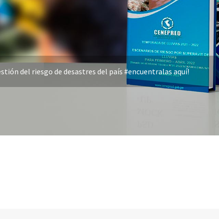
stión del riesgo de desastres del país #encuentralas aquí!