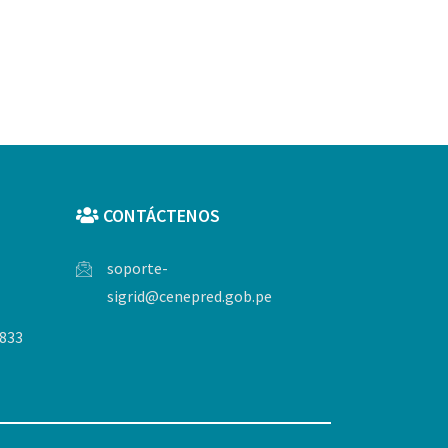
CONTÁCTENOS
soporte-
sigrid@cenepred.gob.pe
 833