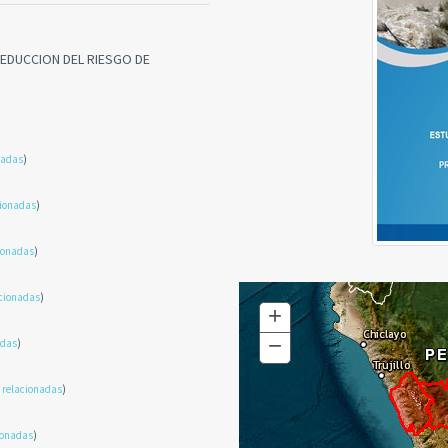
EDUCCION DEL RIESGO DE
nadas
)
cionadas
)
ionadas
)
cionadas
)
+
Zoom
In
−
Zoom
adas
)
Out
 relacionadas
)
ionadas
)