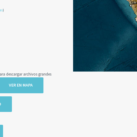
as
)
a descargar archivos grandes
VER EN MAPA
O