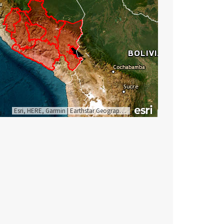
Esri, HERE, Garmin
|
Earthstar Geographics