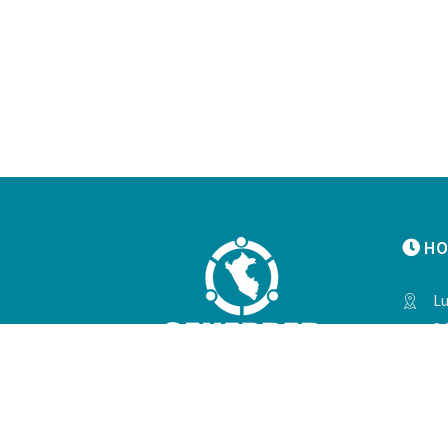
HO
Lu
8:
Me
8:3