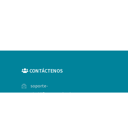
CONTÁCTENOS
soporte-
sigrid@cenepred.gob.pe
 833