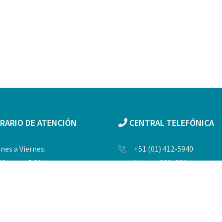
RARIO DE ATENCIÓN
CENTRAL TELEFÓNICA
nes a Viernes:
+51 (01) 412-5940
30 a.m. a 5:30 p.m.
Anexos 330, 331
sa de partes:
Av. Del Parque Norte 829 -
0 a.m. a 4:30 p.m.
San Isidro Lima - Perú