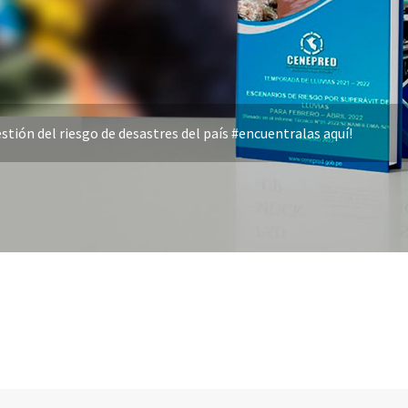
stión del riesgo de desastres del país #encuentralas aquí!