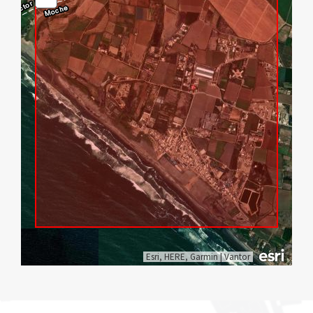
Out
Esri, HERE, Garmin
|
Vantor