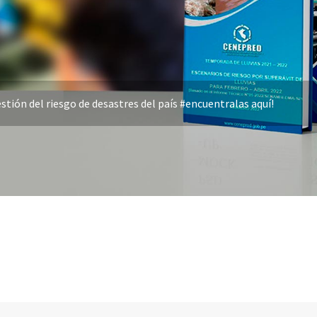
stión del riesgo de desastres del país #encuentralas aquí!