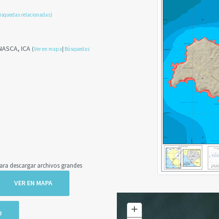
úsquedas relacionadas)
NASCA, ICA
(
Ver en mapa
|
Búsquedas
a descargar archivos grandes
VER EN MAPA
+
Zoom
O