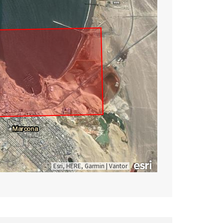
Esri, HERE, Garmin
|
Vantor