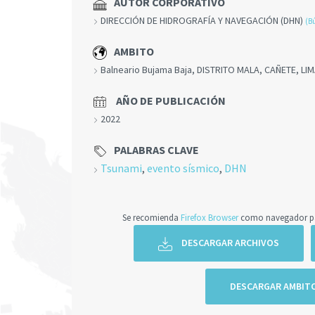
AUTOR CORPORATIVO
DIRECCIÓN DE HIDROGRAFÍA Y NAVEGACIÓN (DHN)
(B
AMBITO
Balneario Bujama Baja, DISTRITO MALA, CAÑETE, LI
AÑO DE PUBLICACIÓN
2022
PALABRAS CLAVE
Tsunami
,
evento sísmico
,
DHN
Se recomienda
Firefox Browser
como navegador par
DESCARGAR ARCHIVOS
DESCARGAR AMBIT