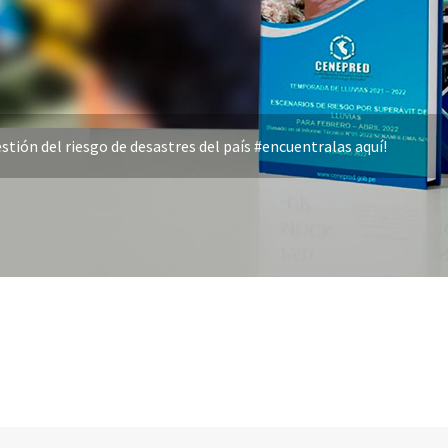
stión del riesgo de desastres del país #encuentralas aquí!