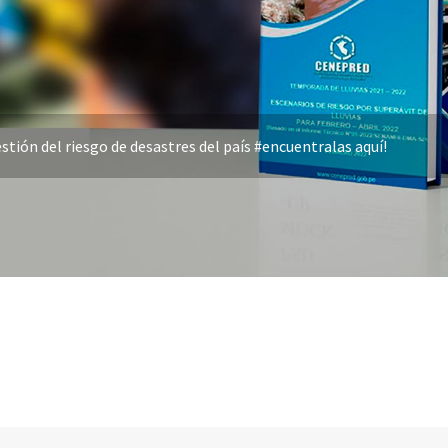
stión del riesgo de desastres del país #encuentralas aquí!