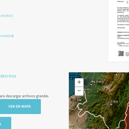
cionadas)
acionadas
)
 detritos
+
Zoom
In
−
Zoom
a descargar archivos grandes
Out
VER EN MAPA
O