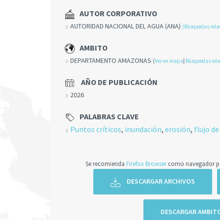
AUTOR CORPORATIVO
AUTORIDAD NACIONAL DEL AGUA (ANA)
(Búsquedas rela
AMBITO
DEPARTAMENTO AMAZONAS
(
Ver en mapa
|
Búsquedas rel
AÑO DE PUBLICACIÓN
2026
PALABRAS CLAVE
Puntos críticos
,
inundación
,
erosión
,
flujo de
Se recomienda
Firefox Browser
como navegador par
DESCARGAR ARCHIVOS
DESCARGAR AMBIT