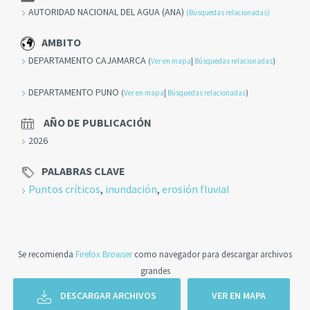
AUTORIDAD NACIONAL DEL AGUA (ANA)
(Búsquedas relacionadas)
AMBITO
DEPARTAMENTO CAJAMARCA
(
Ver en mapa
|
Búsquedas relacionadas
)
DEPARTAMENTO PUNO
(
Ver en mapa
|
Búsquedas relacionadas
)
AÑO DE PUBLICACIÓN
2026
PALABRAS CLAVE
Puntos críticos
,
inundación
,
erosión fluvial
Se recomienda
Firefox Browser
como navegador para descargar archivos
grandes
DESCARGAR ARCHIVOS
VER EN MAPA