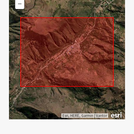
In
−
Zoom
Out
Esri, HERE, Garmin
|
Vantor