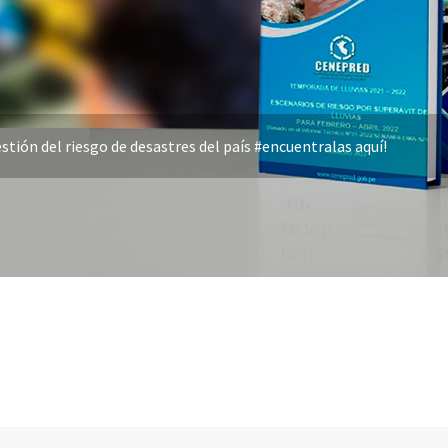
stión del riesgo de desastres del país #encuentralas aquí!