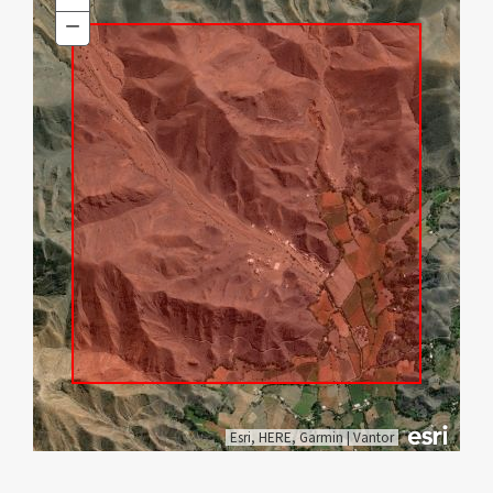
In
−
Zoom
Out
Esri, HERE, Garmin
|
Vantor