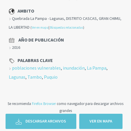
AMBITO
Quebrada La Pampa - Lagunas, DISTRITO CASCAS, GRAN CHIMU,
LA LIBERTAD
(
Ver en mapa
|
Búsquedas relacionadas
)
AÑO DE PUBLICACIÓN
2016
PALABRAS CLAVE
poblaciones vulnerables
,
inundación
,
La Pampa
,
Lagunas
,
Tambo
,
Puquio
Se recomienda
Firefox Browser
como navegador para descargar archivos
grandes
DESCARGAR ARCHIVOS
VER EN MAPA