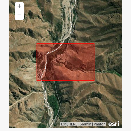
+
Zoom
In
−
Zoom
Out
Esri, HERE, Garmin
|
Vantor