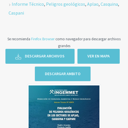
Informe Técnico
,
Peligros geológicos
,
Aplao
,
Casquina
,
Caspani
Se recomienda
Firefox Browser
como navegador para descargar archivos
grandes
DESCARGAR ARCHIVOS
VER EN MAPA
DESCARGAR AMBITO