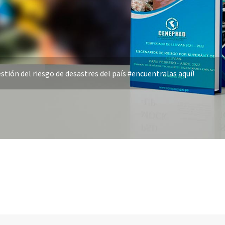
stión del riesgo de desastres del país #encuentralas aquí!