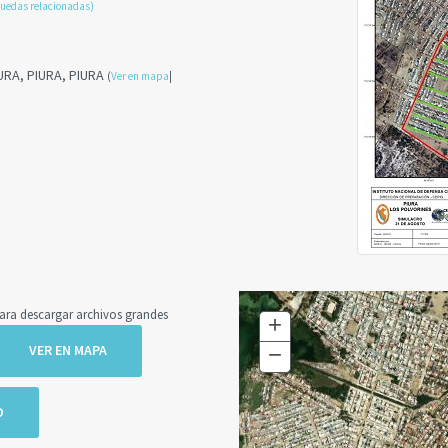
uedas relacionadas)
URA, PIURA, PIURA
(
Ver en mapa
|
a descargar archivos grandes
+
Zoom
In
−
Zoom
VER EN MAPA
Out
O