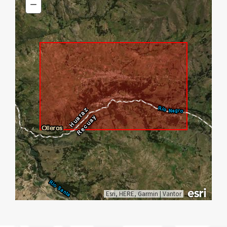
In
−
Zoom
Out
Esri, HERE, Garmin
|
Vantor