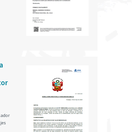
a
tor
lador
jes