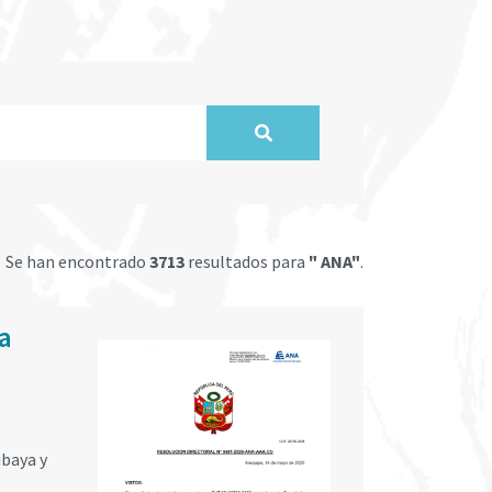
Se han encontrado
3713
resultados para
" ANA"
.
a
ibaya y