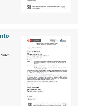
ento
nciales