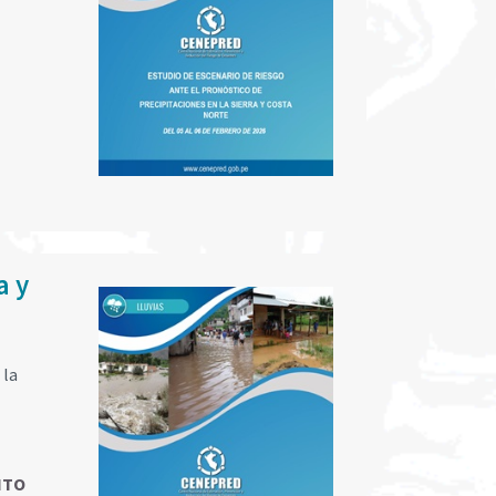
a y
 la
NTO