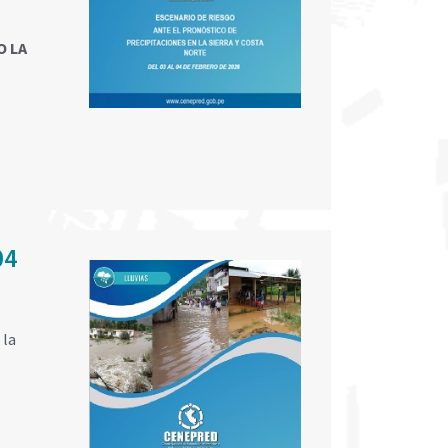
 LA
04
 la