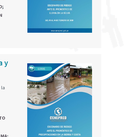
O
;
N
a y
 la
TO
IMA
;