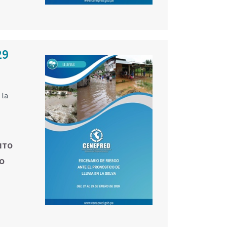
29
 la
NTO
O