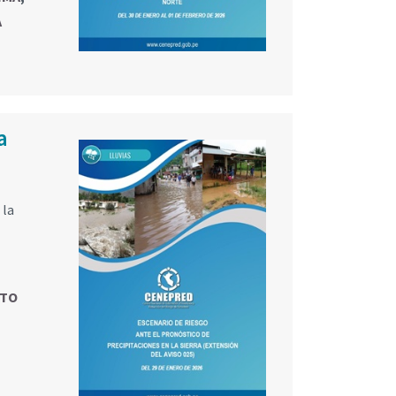
A
a
 la
NTO