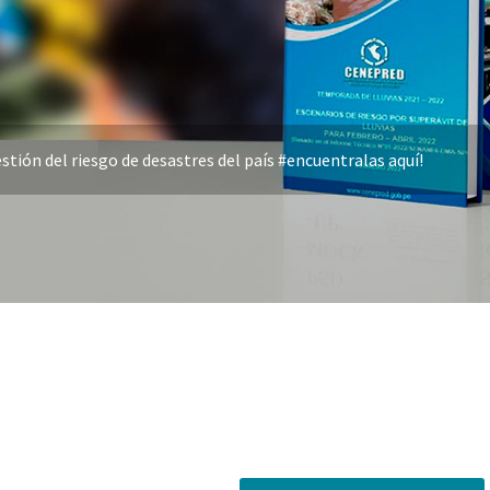
stión del riesgo de desastres del país #encuentralas aquí!