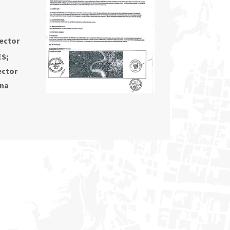
ector
ES
;
ector
cna