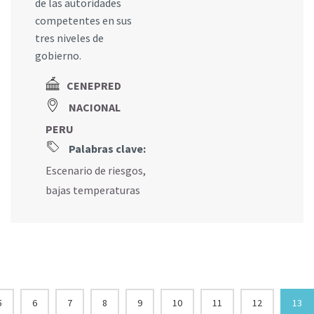
de las autoridades
competentes en sus
tres niveles de
gobierno.
CENEPRED
NACIONAL
PERU
Palabras clave:
Escenario de riesgos
,
bajas temperaturas
5
6
7
8
9
10
11
12
13