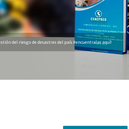
stión del riesgo de desastres del país #encuentralas aquí!