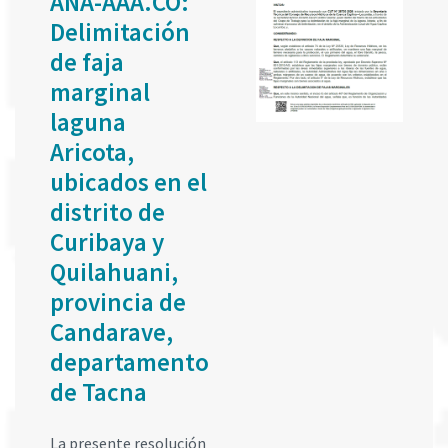
ANA-AAA.CO:
Delimitación
de faja
marginal
laguna
Aricota,
ubicados en el
distrito de
Curibaya y
Quilahuani,
provincia de
Candarave,
departamento
de Tacna
La presente resolución