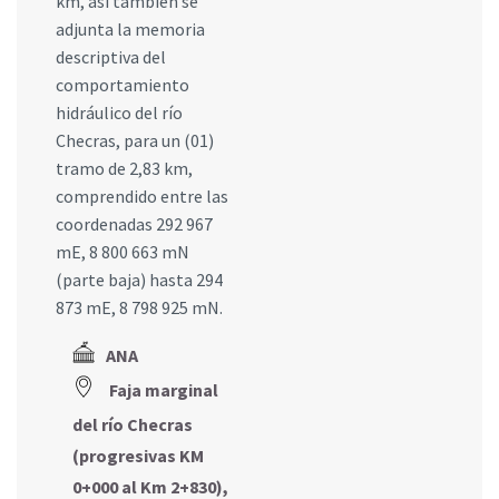
km, asi también se
adjunta la memoria
descriptiva del
comportamiento
hidráulico del río
Checras, para un (01)
tramo de 2,83 km,
comprendido entre las
coordenadas 292 967
mE, 8 800 663 mN
(parte baja) hasta 294
873 mE, 8 798 925 mN.
ANA
Faja marginal
del río Checras
(progresivas KM
0+000 al Km 2+830),