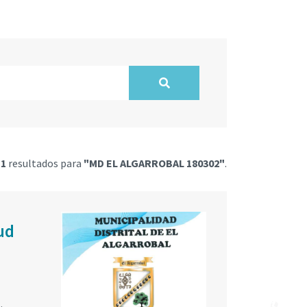
o
1
resultados para
"MD EL ALGARROBAL 180302"
.
ud
.