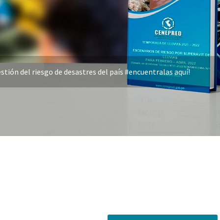
stión del riesgo de desastres del país #encuentralas aquí!