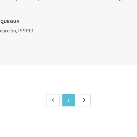
MOQUEGUA
educción
,
PPRRD
1