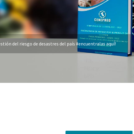
stión del riesgo de desastres del país #encuentralas aquí!