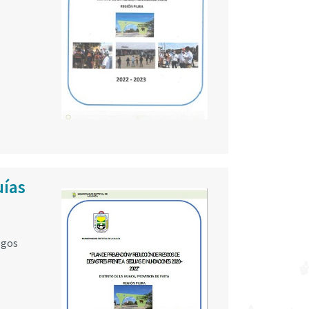
uías
sgos