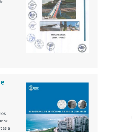
de
de
ros
ue se
tas a