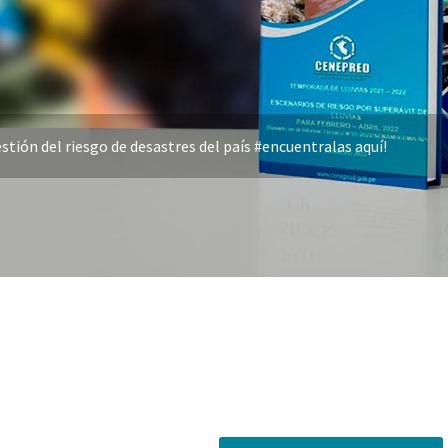
stión del riesgo de desastres del país #encuentralas aquí!