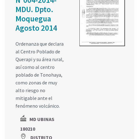
N°004-2014-
MDU. Dpto.
Moquegua
Agosto 2014
Ordenanza que declara
al Centro Poblado de
Querapi y su área rural,
así como al centro
poblado de Tonohaya,
como zonas de muy
alto riesgo no
mitigable ante el
fenómeno volcánico.
MD UBINAS
180210
DISTRITO