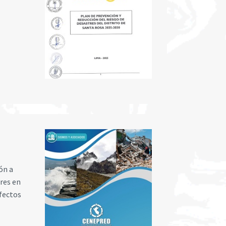
ón a
tres en
fectos