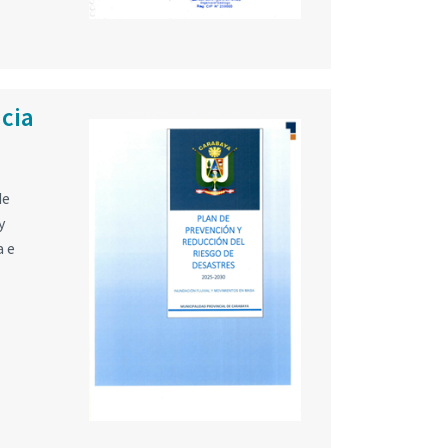
ncia
de
y
a e