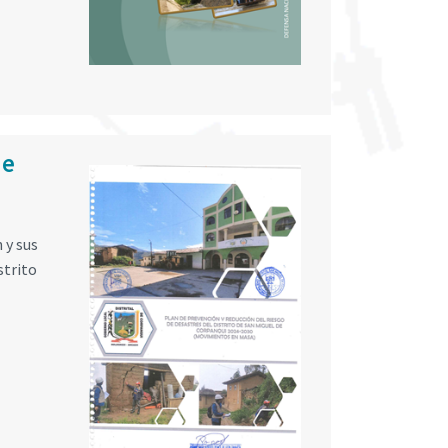
de
 y sus
strito