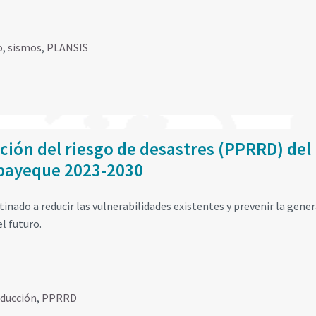
o
,
sismos
,
PLANSIS
ción del riesgo de desastres (PPRRD) del
bayeque 2023-2030
inado a reducir las vulnerabilidades existentes y prevenir la gene
l futuro.
educción
,
PPRRD