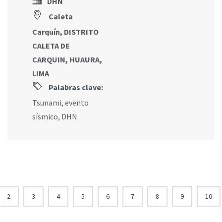
DHN
Caleta
Carquín, DISTRITO
CALETA DE
CARQUIN, HUAURA,
LIMA
Palabras clave:
Tsunami
,
evento
sísmico
,
DHN
2
3
4
5
6
7
8
9
10