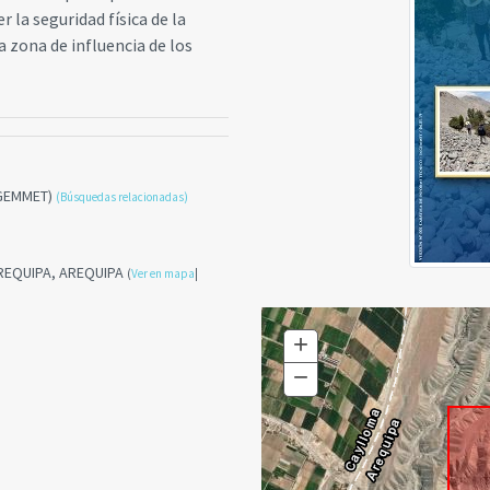
la seguridad física de la
a zona de influencia de los
NGEMMET)
(Búsquedas relacionadas)
AREQUIPA, AREQUIPA
(
Ver en mapa
|
+
Zoom
In
−
Zoom
Out