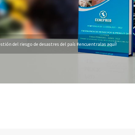
stión del riesgo de desastres del país #encuentralas aquí!