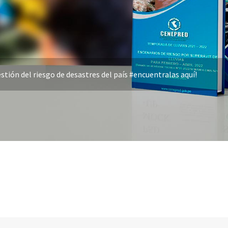
stión del riesgo de desastres del país #encuentralas aquí!