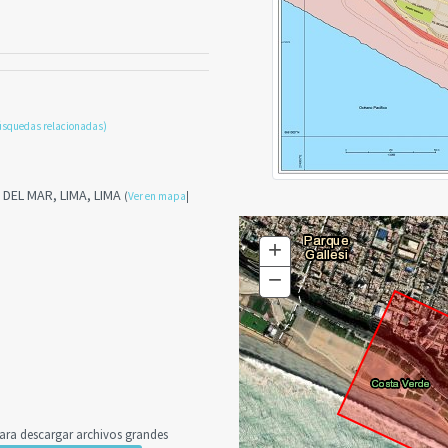
úsquedas relacionadas)
 DEL MAR, LIMA, LIMA
(
Ver en mapa
|
+
Zoom
In
−
Zoom
Out
a descargar archivos grandes