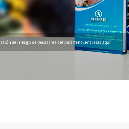
stión del riesgo de desastres del país #encuentralas aquí!