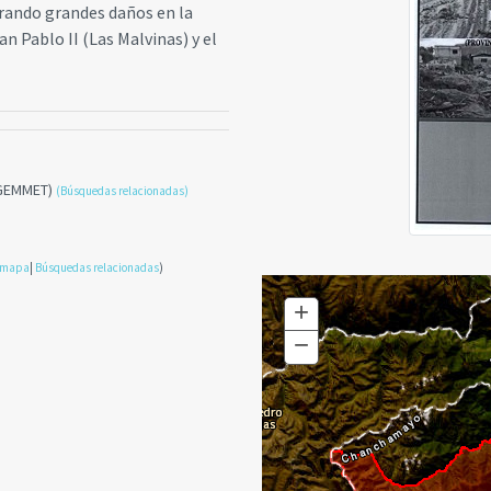
rando grandes daños en la
n Pablo II (Las Malvinas) y el
NGEMMET)
(Búsquedas relacionadas)
n mapa
|
Búsquedas relacionadas
)
+
Zoom
In
−
Zoom
Out