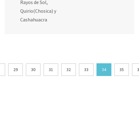
Rayos de Sol
,
Quirio(Chosica) y
Cashahuacra
29
30
31
32
33
34
35