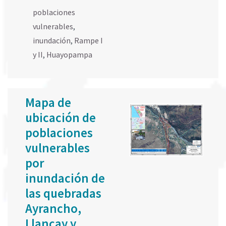
poblaciones
vulnerables
,
inundación
,
Rampe I
y II
,
Huayopampa
Mapa de
ubicación de
poblaciones
vulnerables
por
inundación de
las quebradas
Ayrancho,
Llancay y