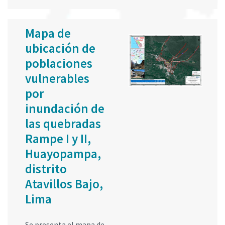
Mapa de
ubicación de
poblaciones
vulnerables
por
inundación de
las quebradas
Rampe I y II,
Huayopampa,
distrito
Atavillos Bajo,
Lima
Se presenta el mapa de