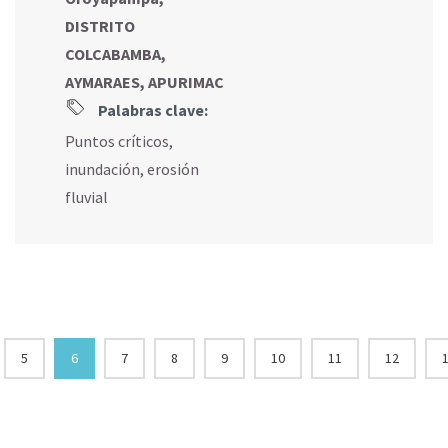
DISTRITO
COLCABAMBA,
AYMARAES, APURIMAC
Palabras clave:
Puntos críticos
,
inundación
,
erosión
fluvial
5
6
7
8
9
10
11
12