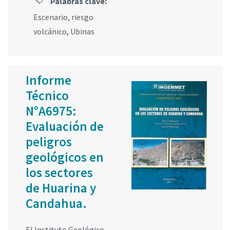
Palabras clave:
Escenario
,
riesgo
volcánico
,
Ubinas
Informe
Técnico
N°A6975:
Evaluación de
peligros
geológicos en
los sectores
de Huarina y
Candahua.
El Instituto Geológico,