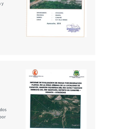
 y
ados
por