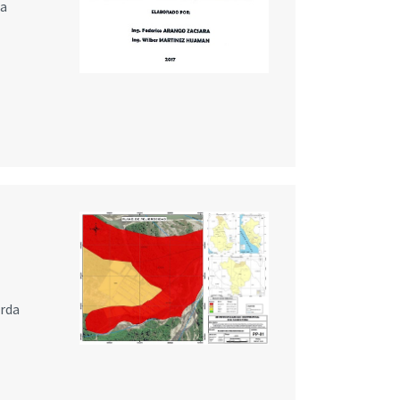
na
erda