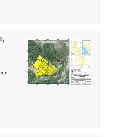
e,
rgen