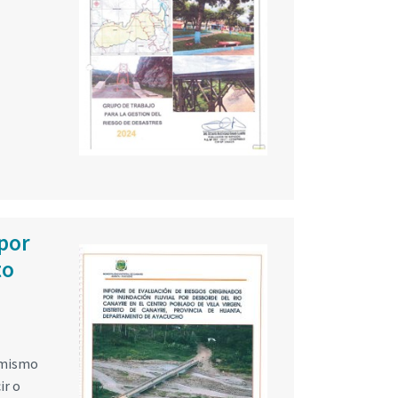
 por
to
simismo
ir o