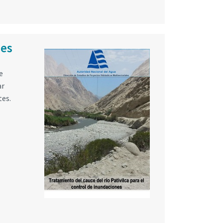
nes
e
ar
tes.