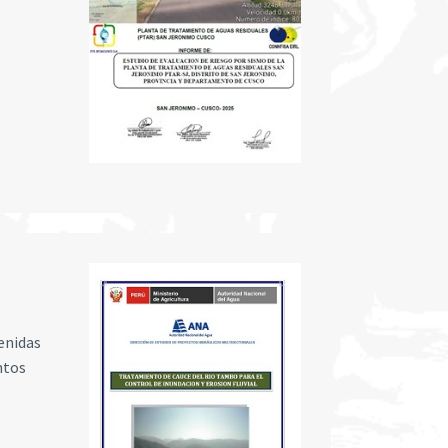
venidas
ntos