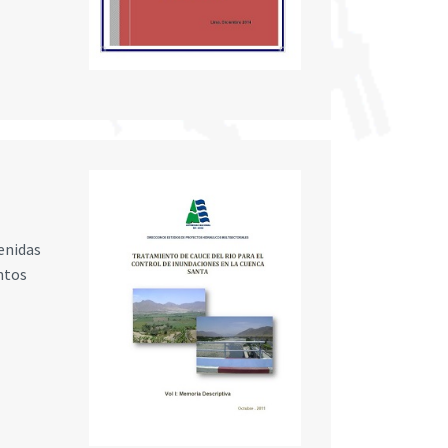
venidas
ntos