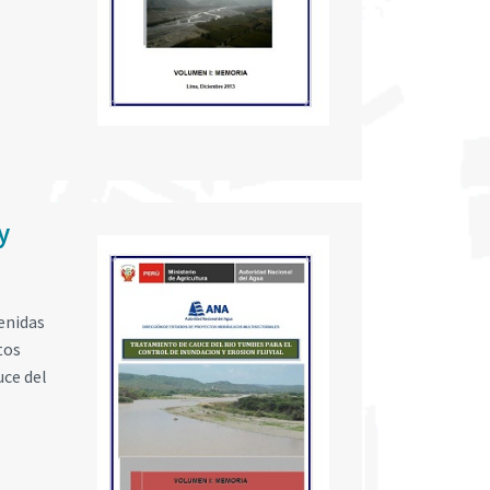
y
venidas
tos
uce del