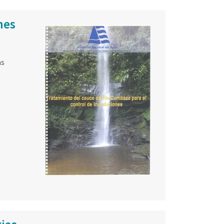
nes
as