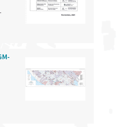
-
PGM-