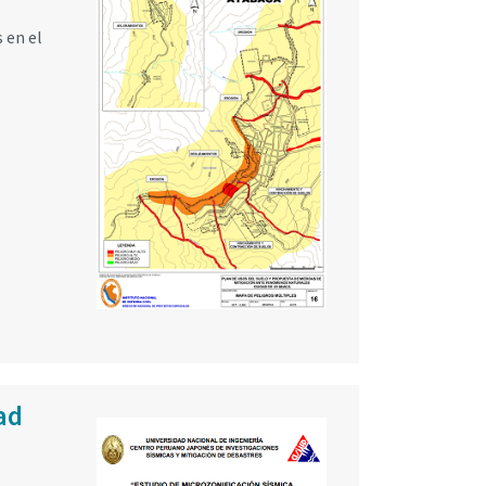
 en el
ad