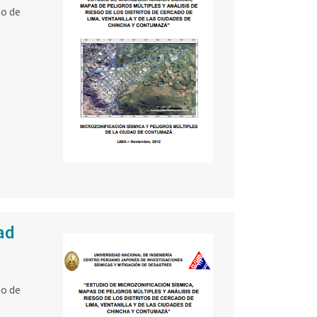
to de
ad
to de