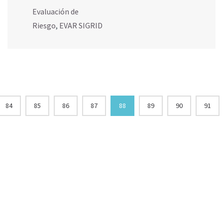
Evaluación de
Riesgo
,
EVAR SIGRID
84
85
86
87
88
89
90
91