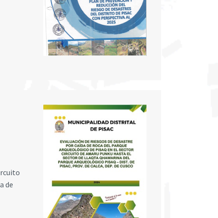
ircuito
a de