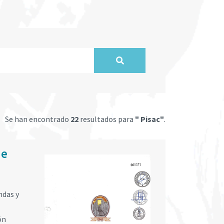
Se han encontrado
22
resultados para
" Pisac"
.
de
ndas y
ón