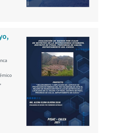
yo,
enca
témico
,