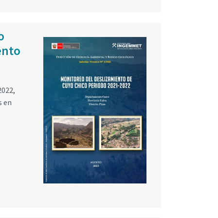
o
ento
2022,
s en