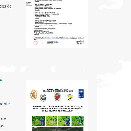
des de
e
obable
 de
las