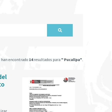
e han encontrado
14
resultados para
" Pucallpa"
.
del
to
o
lizar