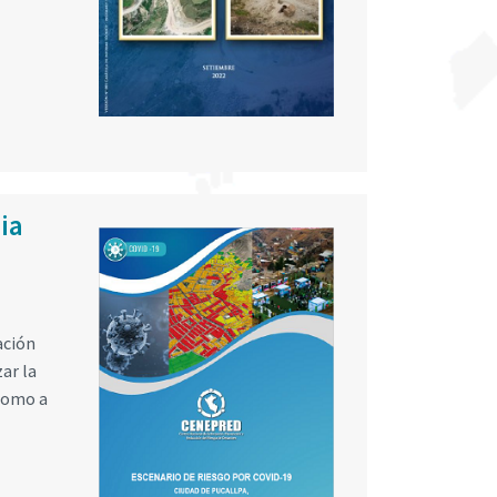
ia
ación
ar la
 como a