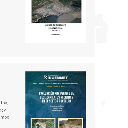
llpa,
; y
campo.