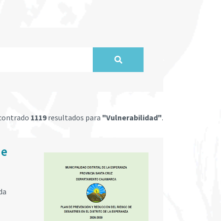
ncontrado
1119
resultados para
"Vulnerabilidad"
.
de
da