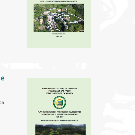
de
da