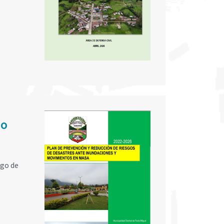
do
sgo de