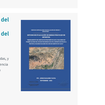
 del
 del
das, y
uencia
e