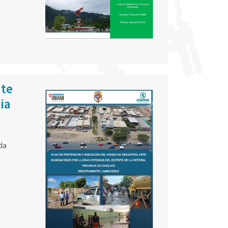
nte
ia
da