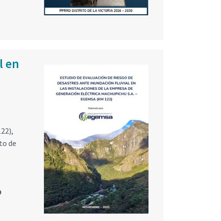
l en
22),
to de
O